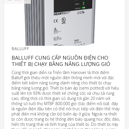
BALLUFF
BALLUFF CUNG CẤP NGUỒN ĐIỆN CHO
THIẾT BỊ CHẠY BẰNG NĂNG LƯỢNG GIÓ
Cùng thời gian diễn ra Triển lãm Hanover là thời điểm
Balluff giới thiệu một nguồn điện thông minh mới với đặc
điểm tiết kiệm năng lượng dành riêng cho thiết bị chạy
bằng năng lượng gió. Thiết bị bán áp (semi potted) với hiệu
suất lên tới 93% được thiết kế chống sốc và chịu tải rung
cao, đồng thời có thời gian sử dụng tới gần 20 năm với
thông số tuổi thọ MTBF 800.000 giờ. Đặc điểm nổi bật: đây
là nguồn điện đầu tiên có thể nối trực tiếp với điện thế máy
phát điện mà không cần bộ biến áp ở giữa. Ngoài ra thiết
bị còn được trang bị hệ thống đèn báo quang học độc đáo,
hiển thị trạng thái và tình trạng của thiết bị. Do thiết bị này