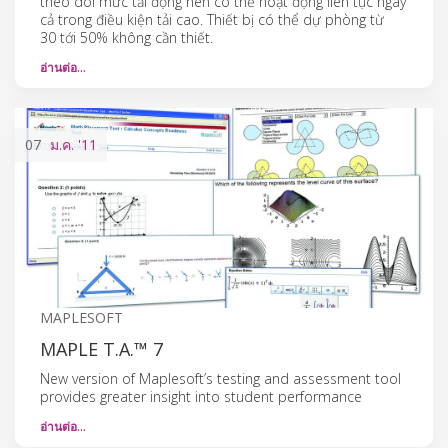
theo dõi mức tải động nên có thể hoạt động liên tục ngay
cả trong điều kiện tải cao. Thiết bị có thể dự phòng từ
30 tới 50% không cần thiết.
อ่านต่อ…
07
ม.ค.
'11
MAPLESOFT
MAPLE T.A.™ 7
New version of Maplesoft’s testing and assessment tool
provides greater insight into student performance
อ่านต่อ…