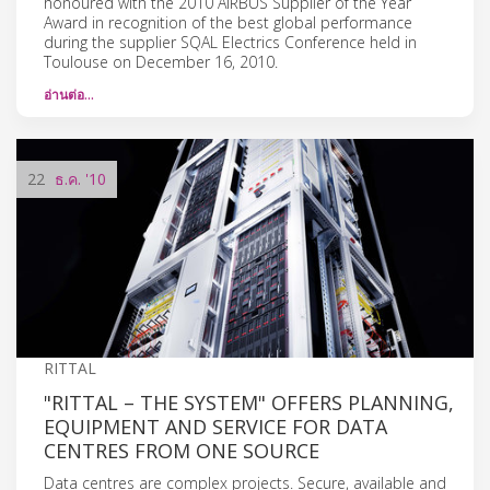
honoured with the 2010 AIRBUS Supplier of the Year
Award in recognition of the best global performance
during the supplier SQAL Electrics Conference held in
Toulouse on December 16, 2010.
อ่านต่อ…
22
ธ.ค.
'10
RITTAL
"RITTAL – THE SYSTEM" OFFERS PLANNING,
EQUIPMENT AND SERVICE FOR DATA
CENTRES FROM ONE SOURCE
Data centres are complex projects. Secure, available and