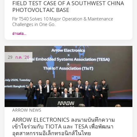
FIELD TEST CASE OF A SOUTHWEST CHINA
PHOTOVOLTAIC BASE
Flir T540 Solves 10 Major Operation & Maintenance
Challenges in One Go.
อ่านต่อ…
29
ก.ค.
'26
ARROW NEWS
ARROW ELECTRONICS ลงนามบันทึกความ
เข้าใจร่วมกับ TIOTA และ TESA เพื่อพัฒนา
อุตสาหกรรมอิเล็กทรอนิกส์ในไทย