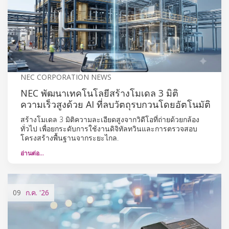
NEC CORPORATION NEWS
NEC พัฒนาเทคโนโลยีสร้างโมเดล 3 มิติ
ความเร็วสูงด้วย AI ที่ลบวัตถุรบกวนโดยอัตโนมัติ
สร้างโมเดล 3 มิติความละเอียดสูงจากวิดีโอที่ถ่ายด้วยกล้อง
ทั่วไป เพื่อยกระดับการใช้งานดิจิทัลทวินและการตรวจสอบ
โครงสร้างพื้นฐานจากระยะไกล.
อ่านต่อ…
09
ก.ค.
'26