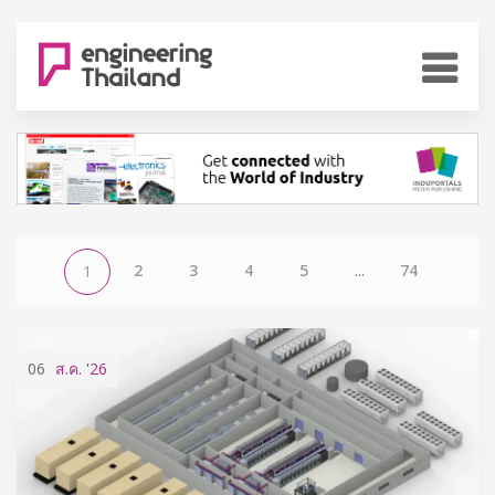
2
3
4
5
...
74
1
06
ส.ค.
'26