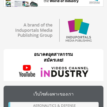
อนาคตอุตสาหกรรม
สมัครเลย!
เว็บไซต์เฉพาะของเรา
AERONAUTICS & DEFENSE