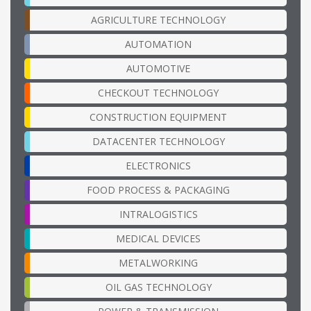
AGRICULTURE TECHNOLOGY
AUTOMATION
AUTOMOTIVE
CHECKOUT TECHNOLOGY
CONSTRUCTION EQUIPMENT
DATACENTER TECHNOLOGY
ELECTRONICS
FOOD PROCESS & PACKAGING
INTRALOGISTICS
MEDICAL DEVICES
METALWORKING
OIL GAS TECHNOLOGY