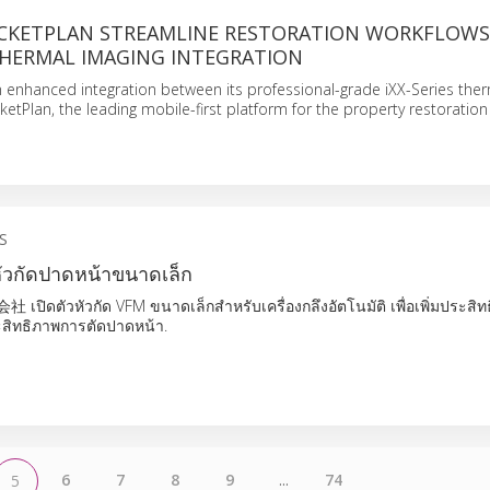
OCKETPLAN STREAMLINE RESTORATION WORKFLOWS
HERMAL IMAGING INTEGRATION
 enhanced integration between its professional-grade iXX-Series the
tPlan, the leading mobile-first platform for the property restoration 
S
กัดปาดหน้าขนาดเล็ก
ปิดตัวหัวกัด VFM ขนาดเล็กสำหรับเครื่องกลึงอัตโนมัติ เพื่อเพิ่มประสิท
สิทธิภาพการตัดปาดหน้า.
6
7
8
9
...
74
5