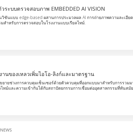
ตัวระบบตรวจสอบภาพ EMBEDDED AI VISION
วิชันแบบ edge-based ผสานการประมวลผล AI การถ่ายภาพความละเอียด
กรรมสำหรับการตรวจสอบในโรงงานแบบเรียลไทม์.
งงานของเหลวเพิ่มไอโอ-ลิงก์และมาตรฐาน
ินขยายช่วงการควบคุมเซ็นเซอร์ด้วยตัวควบคุมที่ออกแบบมาสำหรับการรว
ทม์และความเข้ากันได้กับสถาปัตยกรรมการเชื่อมต่ออุตสาหกรรมที่ทันสมัย
 NEWS