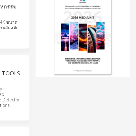
สาหกรรม
์ 4K ขนาด
รผลิตสมัย
T TOOLS
y
deo
e Detector
tions.