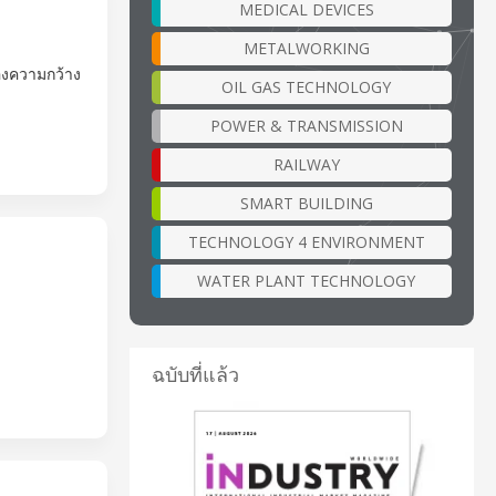
MEDICAL DEVICES
METALWORKING
องความกว้าง
OIL GAS TECHNOLOGY
POWER & TRANSMISSION
RAILWAY
SMART BUILDING
TECHNOLOGY 4 ENVIRONMENT
WATER PLANT TECHNOLOGY
ฉบับที่แล้ว