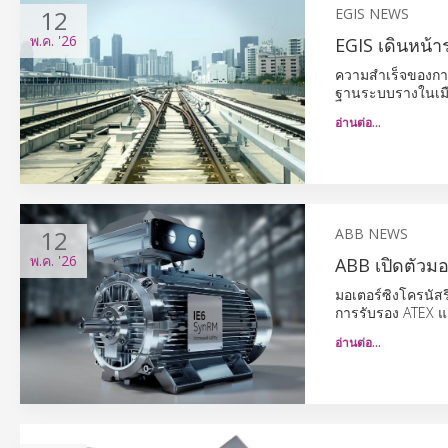
12
EGIS NEWS
พ.ค.
'26
EGIS เดินหน
ความสำเร็จของกา
ฐานระบบรางในเมื
อ่านต่อ…
12
ABB NEWS
พ.ค.
'26
ABB เปิดตัวมอ
มอเตอร์ซิงโครนัส
การรับรอง ATEX แ
อ่านต่อ…