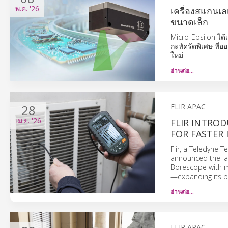
พ.ค.
'26
เครื่องสแกนเ
ขนาดเล็ก
Micro-Epsilon ได้
กะทัดรัดพิเศษ ที
ใหม่.
อ่านต่อ…
28
FLIR APAC
เม.ย.
'26
FLIR INTRO
FOR FASTER 
Flir, a Teledyne T
announced the la
Borescope with m
—expanding its po
อ่านต่อ…
FLIR APAC