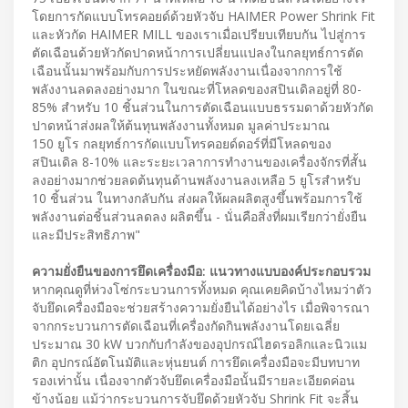
โดยการกัดแบบโทรคอยด์ด้วยหัวจับ HAIMER Power Shrink Fit
และหัวกัด HAIMER MILL ของเราเมื่อเปรียบเทียบกัน ไปสู่การ
ตัดเฉือนด้วยหัวกัดปาดหน้าการเปลี่ยนแปลงในกลยุทธ์การตัด
เฉือนนั้นมาพร้อมกับการประหยัดพลังงานเนื่องจากการใช้
พลังงานลดลงอย่างมาก ในขณะที่โหลดของสปินเดิลอยู่ที่ 80-
85% สำหรับ 10 ชิ้นส่วนในการตัดเฉือนแบบธรรมดาด้วยหัวกัด
ปาดหน้าส่งผลให้ต้นทุนพลังงานทั้งหมด มูลค่าประมาณ
150 ยูโร กลยุทธ์การกัดแบบโทรคอยด์ดอร์ที่มีโหลดของ
สปินเดิล 8-10% และระยะเวลาการทำงานของเครื่องจักรที่สั้น
ลงอย่างมากช่วยลดต้นทุนด้านพลังงานลงเหลือ 5 ยูโรสำหรับ
10 ชิ้นส่วน ในทางกลับกัน ส่งผลให้ผลผลิตสูงขึ้นพร้อมการใช้
พลังงานต่อชิ้นส่วนลดลง ผลิตขึ้น - นั่นคือสิ่งที่ผมเรียกว่ายั่งยืน
และมีประสิทธิภาพ"
ความยั่งยืนของการยึดเครื่องมือ: แนวทางแบบองค์ประกอบรวม
หากคุณดูที่ห่วงโซ่กระบวนการทั้งหมด คุณเคยคิดบ้างไหมว่าตัว
จับยึดเครื่องมือจะช่วยสร้างความยั่งยืนได้อย่างไร เมื่อพิจารณา
จากกระบวนการตัดเฉือนที่เครื่องกัดกินพลังงานโดยเฉลี่ย
ประมาณ 30 kW บวกกับกำลังของอุปกรณ์ไฮดรอลิกและนิวแม
ติก อุปกรณ์อัตโนมัติและหุ่นยนต์ การยึดเครื่องมือจะมีบทบาท
รองเท่านั้น เนื่องจากตัวจับยึดเครื่องมือนั้นมีรายละเอียดค่อน
ข้างน้อย แม้ว่ากระบวนการจับยึดด้วยหัวจับ Shrink Fit จะสิ้น