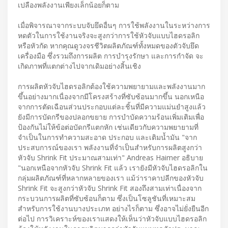
เปลืองพลังงานเพียงเล็กน้อยก็ตาม
เมื่อพิจารณาจากระบบจับยึดอื่นๆ การใช้พลังงานในระหว่างการ
หดตัวในการใช้งานจริงจะสูงกว่าการใช้หัวจับแบบไฮดรอลิก
หรือหัวกัด หากคุณดูวงจรชีวิตผลิตภัณฑ์ทั้งหมดของตัวจับยึด
เครื่องมือ ซึ่งรวมถึงการผลิต การบำรุงรักษา และการกำจัด จะ
เกิดภาพที่แตกต่างไปจากเดิมอย่างสิ้นเชิง
การผลิตหัวจับไฮดรอลิกต้องใช้ความพยายามและพลังงานมาก
ขึ้นอย่างมากเนื่องจากมีโครงสร้างที่ซับซ้อนมากขึ้น นอกเหนือ
จากการตัดเฉือนส่วนประกอบแต่ละชิ้นที่มีความแม่นยำสูงแล้ว
ยังมีการบัดกรีของปลอกขยาย การบำบัดความร้อนเพิ่มเติมเพื่อ
ป้องกันไม่ให้ข้อต่อบัดกรีแตกหัก เช่นเดียวกับความพยายามที่
จำเป็นในการทำความสะอาด ประกอบ และเติมน้ำมัน "จาก
ประสบการณ์ของเรา พลังงานที่จำเป็นสำหรับการผลิตสูงกว่า
หัวจับ Shrink Fit ประมาณสามเท่า" Andreas Haimer อธิบาย
"นอกเหนือจากหัวจับ Shrink Fit แล้ว เรายังมีหัวจับไฮดรอลิกใน
กลุ่มผลิตภัณฑ์ที่หลากหลายของเรา แม้ว่าราคาปลีกของหัวจับ
Shrink Fit จะสูงกว่าหัวจับ Shrink Fit สองถึงสามเท่าเนื่องจาก
กระบวนการผลิตที่ซับซ้อนก็ตาม ซึ่งเป็นโซลูชันที่เหมาะสม
สำหรับการใช้งานบางประเภท อย่างไรก็ตาม ซึ่งอาจไม่ยั่งยืนอีก
ต่อไป การวิเคราะห์ของเราแสดงให้เห็นว่าหัวจับแบบไฮดรอลิก