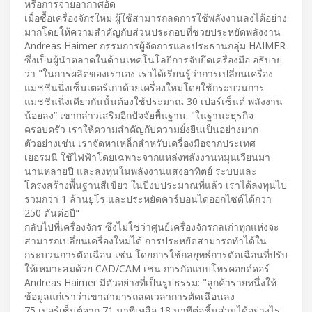
หรือการจ่ายอากาศอัด
เมื่อซื้อเครื่องจักรใหม่ ผู้ใช้สามารถลดการใช้พลังงานลงได้อย่าง
มากโดยให้ความสำคัญกับส่วนประกอบที่ช่วยประหยัดพลังงาน
Andreas Haimer กรรมการผู้จัดการและประธานกลุ่ม HAIMER
ซึ่งเป็นผู้นำตลาดในด้านเทคโนโลยีการจับยึดเครื่องมือ อธิบาย
ว่า "ในการผลิตของเราเอง เราได้เรียนรู้ว่าการเปลี่ยนเครื่อง
แมชชีนนิ่งเซ็นเตอร์เก่าด้วยเครื่องใหม่โดยใช้กระบวนการ
แมชชีนนิ่งเดียวกันนั้นต้องใช้ประมาณ 30 เปอร์เซ็นต์ พลังงาน
น้อยลง” เขากล่าวเสริมอีกปัจจัยพื้นฐาน: "ในฐานะธุรกิจ
ครอบครัว เราให้ความสำคัญกับความยั่งยืนเป็นอย่างมาก
ตัวอย่างเช่น เราจัดหาเหล็กสำหรับเครื่องมือจากประเทศ
เยอรมนี ใช้ไฟฟ้าโดยเฉพาะจากแหล่งพลังงานหมุนเวียนมา
นานหลายปี และลงทุนในพลังงานแสงอาทิตย์ ระบบและ
โครงสร้างพื้นฐานสีเขียว ในปีงบประมาณที่แล้ว เราได้ลงทุนไป
รวมกว่า 1 ล้านยูโร และประหยัดคาร์บอนไดออกไซด์ได้กว่า
250 ตันต่อปี"
กลับไปที่เครื่องจักร ซึ่งไม่ใช่ว่าศูนย์เครื่องจักรกลเก่าทุกแห่งจะ
สามารถเปลี่ยนเครื่องใหม่ได้ การประหยัดสามารถทำได้ใน
กระบวนการตัดเฉือน เช่น โดยการใช้กลยุทธ์การตัดเฉือนที่ปรับ
ให้เหมาะสมด้วย CAD/CAM เช่น การกัดแบบโทรคอยด์ดอร์
Andreas Haimer มีตัวอย่างที่เป็นรูปธรรม: "ลูกค้ารายหนึ่งให้
ข้อมูลแก่เราว่าเขาสามารถลดเวลาการตัดเฉือนลง
75 เปอร์เซ็นต์จาก 71 นาทีเหลือ 18 นาทีต่อชิ้นส่วนได้อย่างไร