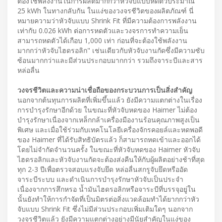
ต้องใช้พลังงานในการผลิตมากกว่าหัวจับแบบหดตัวประมาณ
25 kWh ในทางกลับกัน ในแง่ของวงจรชีวิตของผลิตภัณฑ์ นี่
หมายความว่าหัวจับแบบ Shrink Fit ที่มีความต้องการพลังงาน
เท่ากับ 0.026 kWh ต่อการหดตัวและวงจรการทำความเย็น
สามารถหดตัวได้เกือบ 1,000 เท่า ก่อนที่จะต้องใช้พลังงาน
มากกว่าหัวจับไฮดรอลิก" เช่นเดียวกับหัวจับงานกัดซึ่งมีความซับ
ซ้อนมากกว่าและมีส่วนประกอบมากกว่า รวมถึงจาระบีและสาร
หล่อลื่น
วงจรชีวิตและความน่าเชื่อถือของกระบวนการเป็นสิ่งสำคัญ
นอกจากต้นทุนการผลิตที่เพิ่มขึ้นแล้ว ยังมีความแตกต่างในเรื่อง
การบำรุงรักษาอีกด้วย ในขณะที่หัวจับหดของ Haimer ไม่ต้อง
บำรุงรักษาเนื่องจากเหล็กกล้าเครื่องมืองานร้อนคุณภาพสูงเป็น
พิเศษ และเมื่อใช้ร่วมกับเทคโนโลยีเครื่องจักรคอยล์และหดพอดี
ของ Haimer ที่ได้รับสิทธิบัตรแล้ว ก็สามารถหดเข้าและออกได้
โดยไม่จำกัดจำนวนครั้ง ในขณะที่หัวจับหดของ Haimer หัวจับ
ไฮดรอลิกและหัวจับงานกัดจะต้องส่งคืนให้กับผู้ผลิตอย่างช้าที่สุด
ทุก 2-3 ปีเพื่อตรวจสอบแรงจับยึด หล่อลื่นสกรูจับยึดหรืออัด
จาระบีระบบ และดำเนินการบำรุงรักษาหัวจับเป็นประจำ
เนื่องจากการสึกหรอ น้ำมันไฮดรอลิกหรือจาระบีที่บรรจุอยู่ใน
นั้นยังทำให้การกำจัดที่เป็นมิตรต่อสิ่งแวดล้อมทำได้ยากกว่าหัว
จับแบบ Shrink Fit ซึ่งไม่มีส่วนประกอบเพิ่มเติมใดๆ นอกจาก
วงจรชีวิตแล้ว ยังมีความแตกต่างอย่างมีนัยสำคัญในแง่ของ