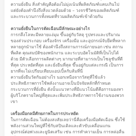
ความยั่งยืน สิ่งสำคัญคือต้องไม่มุ่งเน้นที่ผลิตภัณฑ์แคบเกินไป
แต่ยังต้องคำนึงถึงสิ่งแวดล้อมด้วย – วงจรชีวิตของผลิตภัณฑ์
และกระบวนการทั้งหมดที่รวมผลิตภัณฑ์เข้าด้วยกัน
ความยั่งยืนในการตัดเฉือนมีลักษณะอย่างไร
การกลึงโลหะมีหลายแง่มุม ขึ้นอยู่กับวัสดุ รูปทรงและปริมาณ
ของส่วนประกอบ เครื่องจักร เครื่องมือ และอุปกรณ์จับยึดที่หลาก
หลายถูกนำมาใช้ ต้องคำนึงถึงสถานการณ์ภายนอก เช่น สถาน
ที่ผลิต คุณสมบัติของพนักงาน และระบบอัตโนมัติที่เป็นไปได้
ด้วย มีตัวเลือกการผลิตต่างๆ มากมายที่สามารถเป็นโซลูชันที่ดี
ที่สุด ประหยัดที่สุด และยั่งยืนที่สุด ขึ้นอยู่กับแต่ละกรณี เป็นการ
ยากที่จะไม่เปรียบเทียบแอปเปิ้ลกับส้มที่นี่
ความยั่งยืนวัดกันอย่างไร นอกเหนือจากวัสดุที่ใช้แล้ว
ประสิทธิภาพการใช้พลังงานอาจเป็นปัจจัยหลักที่กำหนด
กระบวนการที่ยั่งยืน ดังนั้นแนวทางที่มีแนวโน้มดีคือการมองหา
ผู้บริโภครายใหญ่ที่สุดและเพิ่มประสิทธิภาพการใช้งานของพวก
เขา
เครื่องมือกลมีศักยภาพในการประหยัด
ในการตัดเฉือน ไม่ต้องสงสัยเลยว่านี่คือเครื่องมือตัดเฉือน ซึ่งใช้
พลังงานส่วนใหญ่ที่ใช้กับสปินเดิลและตัวขับเคลื่อนแกน
อุปกรณ์ต่อพ่วงและยูนิตเสริม เช่น การทำความเย็น การหล่อลื่น