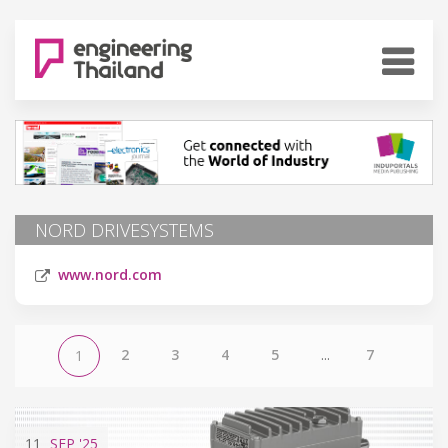
NORD DRIVESYSTEMS
www.nord.com
2
3
4
5
...
7
1
11
SEP
'25