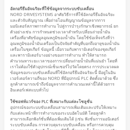
อัลกอรืธึมอัจฉริยะที่ใช้ข้อมูลจากระบบขับเคลื่อน
NORD DRIVESYSTEMS อาศัยวิธีการที่ใช้อัลกอรืธึมอัจฉริยะ
และตัวจับสัญญาณ เพื่อถ่ายโอนสัญญาณข้อมูลจากการ
มอนิเตอร์สภาพการทำงาน ไปสู่การบำรุงรักษาเชิงพยากรณ์ ยก
ตัวอย่างเช่น การกำหนดช่วงเวลาสำหรับเปลี่ยนถ่ายน้ำมัน
เครื่องที่อาศัยข้อมูลอุณหภูมิของน้ำมัน โดยใช้ข้อเท็จจริงที่ว่า
อุณหภูมิของน้ำมันเครื่องเป็นปัจจัยสำคัญที่บอกถึงอายุของน้ำมัน
เครื่องในชุดเกียร์ ข้อมูลนี้ เมื่อรวมกับพารามิเตอร์ของชุดเกียร์
และพารามิเตอร์บางอย่างของการทำงาน ทำให้สามารถ
คำนวณหาระยะเวลาของการเปลี่ยนถ่ายน้ำมันที่แม่นยำ โดยที่
เราไม่ต้องใช้ตัวอุปกรณ์เซ็นเซอร์ไปวัดโดยตรง การประมวลผล
ข้อมูลของระบบขับเคลื่อนที่ใช้อัลกอรืธึมอัจฉริยะนี้ มีอยู่ในอิน
เวอร์เตอร์ความถี่ของ NORD ที่มีอุปกรณ์ PLC ติดตั้งมาด้วย ซึ่ง
ลูกค้าสามารถเข้าถึงข้อมูลจากการคำนวณเหล่านี้ได้ด้วยการ
อินเตอร์เฟสแบบทั่วไป
ใช้ซอฟท์แวร์ของ PLC ที่เหมาะกับแต่ละโซลูชั่น
อุปกรณ์ของระบบขับเคลื่อนสามารถเพิ่มเติมและปรับให้เหมาะ
กับแต่ละหน้าที่การทำงานของระบบอัตโนมัติ โดยลูกค้า
สามารถเลือกฟังก์ชั่นที่ต้องเพิ่มเติมได้ (เช่น ฟังชั่นการมอนิเตอร์
ระบบขับเคลื่อน การควบคุมระบบขับเคลื่อน หรือการควบคุม