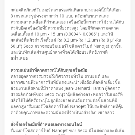
กลุ่มผลิตภัณฑ์รีมเมอร์หลายร่องฟันที่อเนกประสงค์นี้มีให้เลือก
8 เกรดและรูปทรงมากกว่า 10 แบบ พร้อมกับขนาดและ
ความคลาดเคลื่อนที่กำหนดเอง เครื่องมือนี้สามารถใช้งานได้กับ
ตัวจับยึดเครื่องมือที่มีความเที่ยงตรงสูง โดยมีพิกัดความคลาด
เคลื่อนตั้งแต่ 10 µm - 15 µm (0.0004"- 0.0006") และให้
ผลลัพธ์พื้นผิวสำเร็จตั้งแต่ Ra 0.2 µm-Ra 1.2 µm (Ra 8 µ"-Ra
50 µ") Seco ตรวจสอบรีมเมอร์โซลิดคาร์ไบด์ Nanojet ทุกชิ้น
และบันทึกเส้นผ่านศูนย์กลางที่วัดได้เพื่อประสิทธิภาพที่
สม่ำเสมอ
ความแม่นยำที่คาดการณ์ได้กับทุกเครื่องมือ
หลายอุตสาหกรรมรวมถึงวิศวกรรมทั่วไป ยานยนต์ และ
อากาศยานพึ่งพาการรีมที่มั่นคงและน่าเชื่อถือเพื่อหลีกเลี่ยงชิ้น
ส่วนงานเสียหายที่มีราคาแพง Jean-Bernard Hantin ผู้จัดการ
ฝ่ายผลิตภัณฑ์ของ Seco ระบุว่าผู้ผลิตต่างตระหนักว่ารีมเมอร์ที่
ผลิตได้ไม่ดีหรือระบุไม่ถูกต้องอาจเป็นอันตรายต่อชิ้นส่วนที่มี
มูลค่าสูง “รีมเมอร์โซลิดคาร์ไบด์ Nanojet ให้ประสิทธิภาพที่คุ้ม
ค่าด้วยคุณภาพและความมั่นคงที่จำเป็นอย่างยิ่ง” เขากล่าว
สั่งซื้อเครื่องมือที่กำหนดเองทางออนไลน์
รีมเมอร์โซลิดคาร์ไบด์ Nanojet ของ Seco มีในสต็อกและมีเส้น