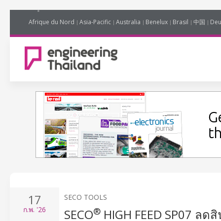
Afrique du Nord
Asia-Pacific
Australia
Benelux
Brasil
中国
Deu
17
SECO TOOLS
ก.พ.
'26
®
SECO
HIGH FEED SP07 ลดสิ