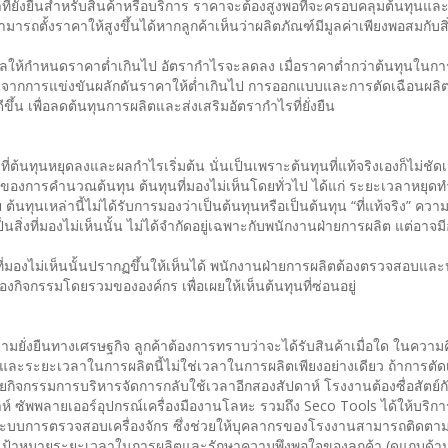
่ยั่งยืนสำหรับสินค้าหรือบริการ ราคาจะต้องสูงพอที่จะครอบคลุมต้นทุนแล
สามารถตั้งราคาให้สูงขึ้นได้หากลูกค้าเห็นว่าผลิตภัณฑ์มีมูลค่าเพียงพอสมกับสิ่
ผลให้กำหนดราคาต่ำเกินไป อัตรากำไรจะลดลง เมื่อราคาต่ำกว่าต้นทุนในกา
นจากการแข่งขันผลักดันราคาให้ต่ำเกินไป การออกแบบและการตัดเฉือนผลิต
ดีขึ้น เพื่อลดต้นทุนการผลิตและส่งเสริมอัตรากำไรที่ยั่งยืน
่ต้นทุนหยุดลงและผลกำไรเริ่มต้น นั่นเป็นเพราะต้นทุนที่แท้จริงเองก็ไม่ชัดเจ
นหนึ่งของการคำนวณต้นทุน ต้นทุนที่มองไม่เห็นโดยทั่วไป ได้แก่ ระยะเวลาหยุดทำ
 ต้นทุนเหล่านี้ไม่ได้รับการมองว่าเป็นต้นทุนหรือเป็นต้นทุน “ที่แท้จริง” ควา
ิ่งที่มองไม่เห็นนั้น ไม่ได้จำกัดอยู่เฉพาะกับพนักงานฝ่ายการผลิต แต่อาจมีอยู
่งที่มองไม่เห็นนั้นปรากฏขึ้นให้เห็นได้ พนักงานฝ่ายการผลิตต้องตรวจสอบแล
ิจกรรมโดยรวมขององค์กร เพื่อเผยให้เห็นต้นทุนที่ซ่อนอยู่
ั่งยืนทางเศรษฐกิจ ลูกค้าต้องการทราบว่าจะได้รับสินค้าเมื่อใด ในความค
ค้า และระยะเวลาในการผลิตนี้ไม่ใช่เวลาในการผลิตเพียงอย่างเดียว ถ้าการตัด
กิจกรรมการบริหารจัดการกลับใช้เวลาอีกสองสัปดาห์ โรงงานต้องซื่อสัตย์ก
ห์ ซัพพลายเออร์อุปกรณ์เครื่องมืองานโลหะ รวมถึง Seco Tools ได้ให้บริก
และระบบการตรวจสอบเครื่องจักร ซึ่งช่วยให้บุคลากรของโรงงานสามารถติดต
ป้าหมายระยะเวลาในการผลิตและรักษาความพึงพอใจของลูกค้า (ดูแถบด้าน