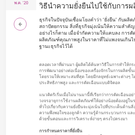
พ.ค.
'20
วิธีนำความยั่งยืนไปใช้กับการผ
ธุรกิจในปัจจุบันเชื่อมโยงคำว่า “ยั่งยืน” กับ
สถาปัตยกรรม สิ่งที่ธุรกิจมุ่งเน้นให้ความส
อย่างไรก็ตาม เมื่อจำกัดความให้แคบลง การตั
ผลิตภัณฑ์คุณภาพสูงในราคาที่ไม่แพงจนเกินไ
ฐานะธุรกิจไว้ได้
ตลอดเวลาที่ผ่านมา ผู้ผลิตได้ค้นหาวิธีในการทำให้กร
การพัฒนาอย่างต่อเนื่องของเครื่องจักรในการผลิตขั้น
โดยรวมให้เหมาะสมที่สุด โดยมีกลยุทธ์เฉพาะต่างๆ ได
ประสิทธิภาพสูง และการตัดเฉือนแบบดิจิตอล
แนวคิดริเริ่มเมื่อไม่นานมานี้ที่เรียกว่าการตัดเฉือ
วงจรอายุการใช้งานผลิตภัณฑ์ให้อย่างน้อยต้องอยู่ใ
ทั่วไปเกี่ยวกับความยั่งยืนจะมุ่งเน้นไปที่ประเด็นด
ความพึงพอใจของลูกค้า ความรู้ด้านกระบวนการ และความ
ด้วยขั้นตอนและการวิเคราะห์ง่ายๆ ตรงไปตรงมา
การกำหนดราคาที่ยั่งยืน