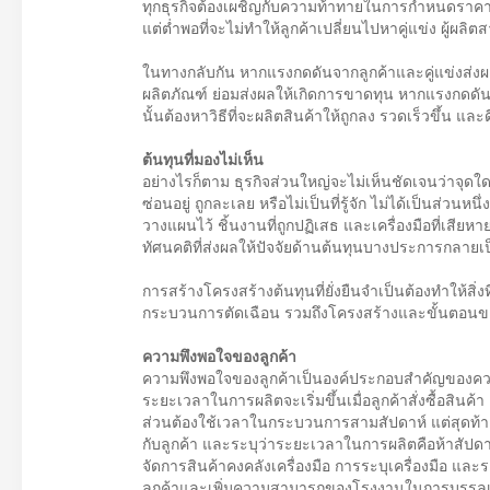
ทุกธุรกิจต้องเผชิญกับความท้าทายในการกำหนดราคาที
แต่ต่ำพอที่จะไม่ทำให้ลูกค้าเปลี่ยนไปหาคู่แข่ง ผู้ผลิต
ในทางกลับกัน หากแรงกดดันจากลูกค้าและคู่แข่งส่ง
ผลิตภัณฑ์ ย่อมส่งผลให้เกิดการขาดทุน หากแรงกดดั
นั้นต้องหาวิธีที่จะผลิตสินค้าให้ถูกลง รวดเร็วขึ้น และ
ต้นทุนที่มองไม่เห็น
อย่างไรก็ตาม ธุรกิจส่วนใหญ่จะไม่เห็นชัดเจนว่าจุดใดที
ซ่อนอยู่ ถูกละเลย หรือไม่เป็นที่รู้จัก ไม่ได้เป็นส่ว
วางแผนไว้ ชิ้นงานที่ถูกปฏิเสธ และเครื่องมือที่เสียหาย
ทัศนคติที่ส่งผลให้ปัจจัยด้านต้นทุนบางประการกลายเป็นส
การสร้างโครงสร้างต้นทุนที่ยั่งยืนจำเป็นต้องทำให้สิ
กระบวนการตัดเฉือน รวมถึงโครงสร้างและขั้นตอนของก
ความพึงพอใจของลูกค้า
ความพึงพอใจของลูกค้าเป็นองค์ประกอบสำคัญของความย
ระยะเวลาในการผลิตจะเริ่มขึ้นเมื่อลูกค้าสั่งซื้อสิน
ส่วนต้องใช้เวลาในกระบวนการสามสัปดาห์ แต่สุดท้าย
กับลูกค้า และระบุว่าระยะเวลาในการผลิตคือห้าสัปดา
จัดการสินค้าคงคลังเครื่องมือ การระบุเครื่องมือ 
ลูกค้าและเพิ่มความสามารถของโรงงานในการบรรลุเ