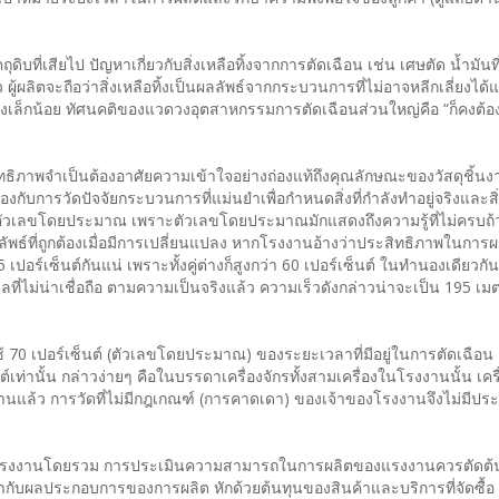
ิบที่เสียไป ปัญหาเกี่ยวกับสิ่งเหลือทิ้งจากการตัดเฉือน เช่น เศษตัด น้ำมันท
ู้ผลิตจะถือว่าสิ่งเหลือทิ้งเป็นผลลัพธ์จากกระบวนการที่ไม่อาจหลีกเลี่ยงได้แ
ียงเล็กน้อย ทัศนคติของแวดวงอุตสาหกรรมการตัดเฉือนส่วนใหญ่คือ “ก็คงต้อง
ธิภาพจำเป็นต้องอาศัยความเข้าใจอย่างถ่องแท้ถึงคุณลักษณะของวัสดุชิ้น
กับการวัดปัจจัยกระบวนการที่แม่นยำเพื่อกำหนดสิ่งที่กำลังทำอยู่จริงและสิ่ง
ช้ตัวเลขโดยประมาณ เพราะตัวเลขโดยประมาณมักแสดงถึงความรู้ที่ไม่ครบถ้ว
์ที่ถูกต้องเมื่อมีการเปลี่ยนแปลง หากโรงงานอ้างว่าประสิทธิภาพในการผลิตอ
95 เปอร์เซ็นต์กันแน่ เพราะทั้งคู่ต่างก็สูงกว่า 60 เปอร์เซ็นต์ ในทำนองเดียวก
ลที่ไม่น่าเชื่อถือ ตามความเป็นจริงแล้ว ความเร็วดังกล่าวน่าจะเป็น 195 เม
 70 เปอร์เซ็นต์ (ตัวเลขโดยประมาณ) ของระยะเวลาที่มีอยู่ในการตัดเฉือน 
์เท่านั้น กล่าวง่ายๆ คือในบรรดาเครื่องจักรทั้งสามเครื่องในโรงงานนั้น เครื
ฐานแล้ว การวัดที่ไม่มีกฎเกณฑ์ (การคาดเดา) ของเจ้าของโรงงานจึงไม่มีปร
นด้านแรงงานโดยรวม การประเมินความสามารถในการผลิตของแรงงานควรตัดต้น
บผลประกอบการของการผลิต หักด้วยต้นทุนของสินค้าและบริการที่จัดซื้อ