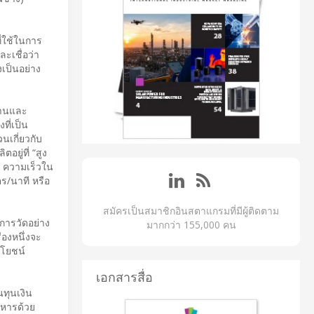
ี่ใช้ในการ
ละเชื่อว่า
เป็นอย่าง
งานและ
ที่เป็น
นเกี่ยวกับ
ยู่ที่ “สูง
ัน ความเร็วใน
ตร/นาที หรือ
สมัครเป็นสมาชิกอินสตาแกรมที่มีผู้ติดตาม
การวัดอย่าง
มากกว่า 155,000 คน
่องหนึ่งจะ
ะโยชน์
เอกสารสื่อ
ทุนเงิน
 หารด้วย