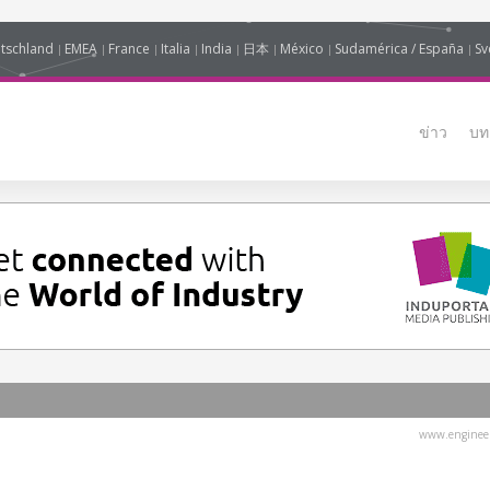
tschland
EMEA
France
Italia
India
日本
México
Sudamérica / España
Sv
ข่าว
บท
www.engineer