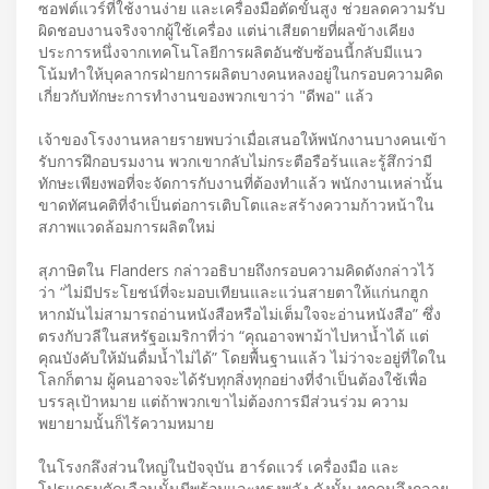
ซอฟต์แวร์ที่ใช้งานง่าย และเครื่องมือตัดขั้นสูง ช่วยลดความรับ
ผิดชอบงานจริงจากผู้ใช้เครื่อง แต่น่าเสียดายที่ผลข้างเคียง
ประการหนึ่งจากเทคโนโลยีการผลิตอันซับซ้อนนี้กลับมีแนว
โน้มทำให้บุคลากรฝ่ายการผลิตบางคนหลงอยู่ในกรอบความคิด
เกี่ยวกับทักษะการทำงานของพวกเขาว่า "ดีพอ" แล้ว
เจ้าของโรงงานหลายรายพบว่าเมื่อเสนอให้พนักงานบางคนเข้า
รับการฝึกอบรมงาน พวกเขากลับไม่กระตือรือร้นและรู้สึกว่ามี
ทักษะเพียงพอที่จะจัดการกับงานที่ต้องทำแล้ว พนักงานเหล่านั้น
ขาดทัศนคติที่จำเป็นต่อการเติบโตและสร้างความก้าวหน้าใน
สภาพแวดล้อมการผลิตใหม่
สุภาษิตใน Flanders กล่าวอธิบายถึงกรอบความคิดดังกล่าวไว้
ว่า “ไม่มีประโยชน์ที่จะมอบเทียนและแว่นสายตาให้แก่นกฮูก
หากมันไม่สามารถอ่านหนังสือหรือไม่เต็มใจจะอ่านหนังสือ” ซึ่ง
ตรงกับวลีในสหรัฐอเมริกาที่ว่า “คุณอาจพาม้าไปหาน้ำได้ แต่
คุณบังคับให้มันดื่มน้ำไม่ได้” โดยพื้นฐานแล้ว ไม่ว่าจะอยู่ที่ใดใน
โลกก็ตาม ผู้คนอาจจะได้รับทุกสิ่งทุกอย่างที่จำเป็นต้องใช้เพื่อ
บรรลุเป้าหมาย แต่ถ้าพวกเขาไม่ต้องการมีส่วนร่วม ความ
พยายามนั้นก็ไร้ความหมาย
ในโรงกลึงส่วนใหญ่ในปัจจุบัน ฮาร์ดแวร์ เครื่องมือ และ
โปรแกรมตัดเฉือนนั้นมีพร้อมและทรงพลัง ดังนั้น ทุกคนจึงกลาย