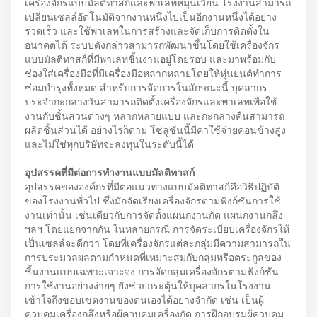
เครื่องจักรแบบมัลติทาสก์และพาเลทหมุนเวียน โรงงานสามารถ
เปลี่ยนเซลล์อัตโนมัติจากงานหนึ่งไปเป็นอีกงานหนึ่งได้อย่าง
รวดเร็ว และใช้พาเลทในการสร้างและจัดเก็บการติดตั้งใน
อนาคตได้ ระบบดังกล่าวสามารถพัฒนาขึ้นโดยใช้เครื่องจักร
แบบมัลติทาสก์ที่มีพาเลทชิ้นงานอยู่โดยรอบ และมาพร้อมกับ
ช่องใส่เครื่องมือที่มีเครื่องมือหลากหลายโดยให้หุ่นยนต์ทำการ
ซ่อมบำรุงทั้งหมด สำหรับการจัดการในลักษณะนี้ บุคลากร
ประจำกะกลางวันสามารถติดตั้งเครื่องจักรและพาเลทเพื่อใช้
งานกับชิ้นส่วนต่างๆ หลากหลายแบบ และกะกลางคืนสามารถ
ผลิตชิ้นส่วนได้ อย่างไรก็ตาม โซลูชั่นนี้มีค่าใช้จ่ายค่อนข้างสูง
และไม่ใช่ทุกบริษัทจะลงทุนในระดับนี้ได้
อุปสรรคที่มีต่อการทำงานแบบมัลติทาสก์
อุปสรรคขององค์กรที่มีต่อแนวทางแบบมัลติทาสก์คือวิธีปฏิบัติ
ของโรงงานทั่วไป ซึ่งมักจัดเรียงเครื่องจักรตามฟังก์ชันการใช้
งานเท่านั้น เช่นเดียวกับการจัดตั้งแผนกงานกัด แผนกงานกลึง
ฯลฯ โดยแยกจากกัน ในหลายกรณี การจัดระเบียบเครื่องจักรให้
เป็นเซลล์จะดีกว่า โดยที่เครื่องจักรแต่ละกลุ่มมีความสามารถใน
การประมวลผลตามกำหนดที่เหมาะสมกับกลุ่มหรือตระกูลของ
ชิ้นงานแบบเฉพาะเจาะจง การจัดกลุ่มเครื่องจักรตามฟังก์ชัน
การใช้งานอย่างง่ายๆ ยังช่วยกระตุ้นให้บุคลากรในโรงงาน
เข้าใจถึงขอบเขตงานของตนเองได้อย่างจำกัด เช่น เป็นผู้
ควบคุมเครื่องกลึงหรือผู้ควบคุมเครื่องกัด การฝึกอบรมผู้ควบคุม