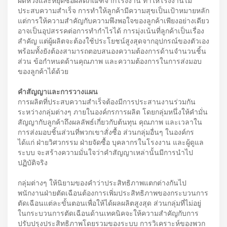
ผิดหวังและหยุดซื้อผลิตภัณฑ์จากโรงงาน ทำให้โรงงานไม่
ประสบความสำเร็จ การทำให้ลูกค้ามีความสุขเป็นเป้าหมายหลัก
แต่การให้ความสำคัญกับความพึงพอใจของลูกค้าเพียงอย่างเดียว
อาจเป็นอุปสรรคต่อการทำกำไรได้ การมุ่งเน้นที่ลูกค้าเป็นเรื่อง
สำคัญ แต่ผู้ผลิตจะต้องใช้ประโยชน์สูงสุดจากอุปกรณ์ของตัวเอง
พร้อมทั้งยังต้องสามารถตอบสนองความต้องการด้านจำนวนชิ้น
ส่วน ข้อกำหนดด้านคุณภาพ และความต้องการในการส่งมอบ
ของลูกค้าได้ด้วย
คำสัญญาและการวางแผน
การผลิตที่ประสบความสำเร็จต้องมีการประสานงานร่วมกัน
ระหว่างกลุ่มต่างๆ ภายในองค์กรการผลิต โดยกลุ่มหนึ่งให้คำมั่น
สัญญากับลูกค้าถึงผลลัพธ์เกี่ยวกับต้นทุน คุณภาพ และเวลาใน
การส่งมอบชิ้นส่วนที่พวกเขาสั่งซื้อ ส่วนกลุ่มอื่นๆ ในองค์กร
ได้แก่ ฝ่ายวิศวกรรม ฝ่ายจัดซื้อ บุคลากรในโรงงาน และผู้ดูแล
ระบบ จะสร้างความมั่นใจว่าคำสัญญาเหล่านั้นมีการนำไป
ปฏิบัติจริง
กลุ่มต่างๆ ให้นิยามของคำว่าประสิทธิภาพแตกต่างกันไป
พนักงานฝ่ายตัดเฉือนต้องการเพิ่มประสิทธิภาพของกระบวนการ
ตัดเฉือนแต่ละขั้นตอนเพื่อให้ได้ผลผลิตสูงสุด ส่วนกลุ่มที่ไม่อยู่
ในกระบวนการตัดเฉือนด้านเทคนิคจะให้ความสำคัญกับการ
ปรับปรุงประสิทธิภาพโดยรวมของระบบ การวิเคราะห์ของพวก