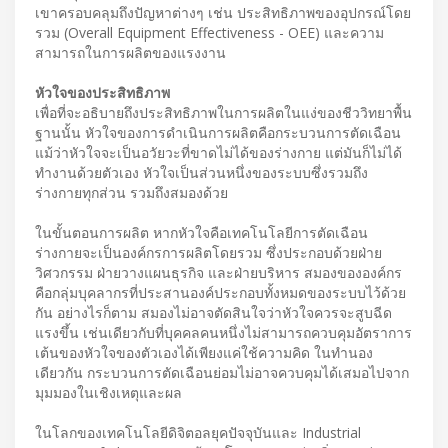
เขาครอบคลุมถึงปัญหาต่างๆ เช่น ประสิทธิภาพของอุปกรณ์โดย
รวม (Overall Equipment Effectiveness - OEE) และความ
สามารถในการผลิตของแรงงาน
หัวใจของประสิทธิภาพ
เพื่อที่จะอธิบายถึงประสิทธิภาพในการผลิตในแง่ของชีววิทยาพื้น
ฐานนั้น หัวใจของการดำเนินการผลิตคือกระบวนการตัดเฉือน
แม้ว่าหัวใจจะเป็นอวัยวะที่ขาดไม่ได้ของร่างกาย แต่มันก็ไม่ได้
ทำงานด้วยตัวเอง หัวใจเป็นส่วนหนึ่งของระบบซึ่งรวมถึง
ร่างกายทุกส่วน รวมถึงสมองด้วย
ในขั้นตอนการผลิต หากหัวใจคือเทคโนโลยีการตัดเฉือน
ร่างกายจะเป็นองค์กรการผลิตโดยรวม ซึ่งประกอบด้วยฝ่าย
วิศวกรรม ฝ่ายวางแผนธุรกิจ และฝ่ายบริหาร สมองขององค์กร
คือกลุ่มบุคลากรที่ประสานองค์ประกอบทั้งหมดของระบบไว้ด้วย
กัน อย่างไรก็ตาม สมองไม่อาจตัดสินใจว่าหัวใจควรจะสูบฉีด
แรงขึ้น เช่นเดียวกับที่บุคคลคนหนึ่งไม่สามารถควบคุมอัตราการ
เต้นของหัวใจของตัวเองได้เพียงแค่ใช้ความคิด ในทำนอง
เดียวกัน กระบวนการตัดเฉือนย่อมไม่อาจควบคุมได้เสมอไปจาก
มุมมองในเชิงเหตุและผล
ในโลกของเทคโนโลยีดิจิตอลยุคปัจจุบันและ Industrial