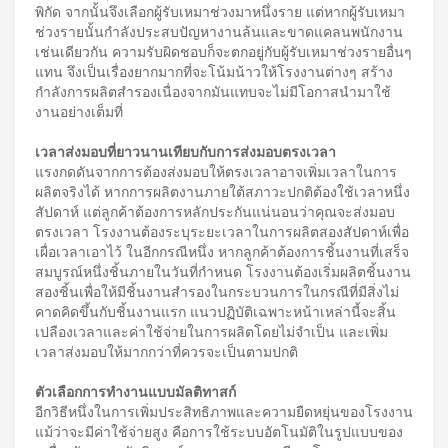
พิกัด จากนั้นจึงเลือกผู้รับเหมาช่วงมาหนึ่งราย แต่หากผู้รับเหมา
ช่วงรายนั้นกำลังประสบปัญหางานล้นและขาดแคลนพนักงาน
เช่นเดียวกัน ความรับผิดชอบก็จะตกอยู่กับผู้รับเหมาช่วงรายอื่นๆ
แทน จึงเป็นเรื่องยากมากที่จะโน้มน้าวให้โรงงานต่างๆ สร้าง
กำลังการผลิตสำรองเนื่องจากมันแทบจะไม่มีโอกาสนำมาใช้
งานอย่างเต็มที่
เวลาส่งมอบที่ยาวนานเทียบกับการส่งมอบตรงเวลา
แรงกดดันจากการต้องส่งมอบให้ตรงเวลาอาจเพิ่มเวลาในการ
ผลิตจริงได้ หากการผลิตงานภายใต้สภาวะปกติต้องใช้เวลาหนึ่ง
สัปดาห์ แต่ลูกค้าต้องการหลักประกันแน่นอนว่าคุณจะส่งมอบ
ตรงเวลา โรงงานต้องระบุระยะเวลาในการผลิตสองสัปดาห์เพื่อ
เผื่อเวลาเอาไว้ ในอีกกรณีหนึ่ง หากลูกค้าต้องการชิ้นงานที่เสร็จ
สมบูรณ์หนึ่งชิ้นภายในวันที่กำหนด โรงงานต้องเริ่มผลิตชิ้นงาน
สองชิ้นเพื่อให้มีชิ้นงานสำรองในกระบวนการในกรณีที่มีสิ่งไม่
คาดคิดขึ้นกับชิ้นงานแรก แนวปฏิบัติเฉพาะหน้าเหล่านี้จะสิ้น
เปลืองเวลาและค่าใช้จ่ายในการผลิตโดยไม่จำเป็น และเพิ่ม
เวลาส่งมอบให้มากกว่าที่ควรจะเป็นตามปกติ
ตัวเลือกการทำงานแบบมัลติทาสก์
อีกวิธีหนึ่งในการเพิ่มประสิทธิภาพและความยืดหยุ่นของโรงงาน
แม้ว่าจะมีค่าใช้จ่ายสูง คือการใช้ระบบอัตโนมัติในรูปแบบของ