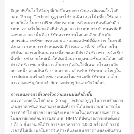
ปัญหาที่เป็นไปได้อื่นๆ ที่เกิดขึ้นจากการนำแนวคิดเทคโนโลยี
กลุ่ม (Group Technology) มาใช้งานคือ แนวโน้มที่จะใช้เวลา
มากเกินไปในการเปรียบเทียบระบบการกำหนดรหัสหนึ่งกับอีก
ระบบ อย่างไรก็ตาม สิ่งที่สำคัญมากกว่าระบบการกำหนดรหัสที่
เฉพาะเจาะจงนั้นคือ บริษัทควรทราบโดยละเอียดเกี่ยวกับ
อุปกรณ์และทรัพยากรของตนเองและผลลัพธ์ที่ต้องการ ในกรณี
ดังกล่าว ระบบการกำหนดรหัสที่กำหนดเองที่สร้างขึ้นภายใน
บริษัทสามารถเป็นแนวทางที่ง่ายและมีประสิทธิภาพ การจัดเรียง
พื้นที่การทำงานใหม่เพื่อให้ตัดเฉือนตระกูลของชิ้นส่วนได้อย่างมี
ประสิทธิภาพมากขึ้นอาจเป็นการตัดสินใจที่เฉพาะโรงงานอีก
อย่างหนึ่ง อาจเป็นเรื่องง่ายมากกว่าสำหรับบริษัทขนาดใหญ่ใน
การจัดแนวเครื่องจักรของตนเองใหม่ ขณะที่บริษัทขนาดเล็ก
อาจต้องเผชิญกับข้อจำกัดทางเศรษฐกิจและปัจจัยอื่นๆ
การเสนอราคาที่รวดเร็วกว่าและแม่นยำยิ่งขึ้น
แนวทางเทคโนโลยีกลุ่ม (Group Technology) ในการสร้างการ
เสนอราคาชิ้นส่วนสามารถเพิ่มทั้งรายได้และความสามารถใน
การทำกำไร ตัวอย่างจากผู้รับเหมาช่วงในอุตสาหกรรมการบิน
ในสภาพแวดล้อมการผลิตแบบ HMLV ที่มีขนาดการผลิตตั้งแต่
1 ถึง 5 ชิ้นงาน ที่ได้รับการขอราคาราว 4,000 ครั้งต่อปี การมี
เวลาที่ไม่เพียงพอในการวิเคราะห์และเสนอราคาแต่ละชิ้นส่วน