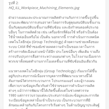
รูปที่ 2:
HQ_ILL_Workpiece_Machining_Elements.jpg
ฝ่ายวางแผนและประมาณการผลิตทำงานกับการวาดขึ้นรูปชิ้น
งานและพัฒนาการเสนอราคาโดยการจับคู่คุณสมบัติบนชิ้นงาน
นั้นกับคุณสมบัติบนชิ้นงานที่ซับซ้อน และยังกำหนดองค์ประกอ
บอื่นๆ ในการผลิตด้วย เช่น เครื่องจักรที่ต้องใช้ หรือจำเป็นต้อง
ใช้น้ำหล่อเย็นหรือไม่ เป็นต้น นอกจากนี้ การดำเนินการเทคนิค
เทคโนโลยีกลุ่ม (Group Technology) ด้วยความช่วยเหลือของ
ระบบ CAM ที่ช่ำชองยังช่วยลดความจำเป็นของเวลาในการ
สร้างการตัดเฉือนล่วงหน้าได้อีก ประโยชน์อื่นๆ เพิ่มเติม รวมถึง
การปรับปรุงการสื่อสารระหว่างแผนกต่างๆ ในโรงงานเนื่องจาก
พวกเขาทั้งหมดทำงานจากโมเดลชิ้นงานที่ซับซ้อนอันเดียวกัน
แนวทางเทคโนโลยีกลุ่ม (Group Technology) เริ่มแรกได้ขึ้น
อยู่กับประสบการณ์เนื่องจากบุคลากรที่พัฒนาแนวทางนี้ได้
สัมภาษณ์วิศวกรกระบวนการ โปรแกรมเมอร์ และผู้วางแผน
เพื่อรวบรวมข้อมูลเกี่ยวกับค่าใช้จ่ายของการดำเนินการผลิต
ต่างๆ แม้ว่าการพัฒนานี้ได้เกิดขึ้นตั้งแต่ในช่วงทศวรรษ
1980 แต่การรวบรวมแต่ละประสบการณ์และข้อมูลและการจัด
ระเบียบข้อมูลเหล่านั้นเข้าเป็นระบบ เป็นกระบวนการที่มี
ลักษณะคล้ายกันกับโครงการริเริ่มต่างๆ ในด้านปัญญาประดิษฐ์