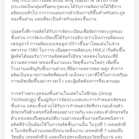
วัสดุ กระบวนการผลิต หรือมาตรฐานคุณภาพ ได้รับการจัด
ประเภทเป็นกลุ่มหรือตระกูลและได้รับการผลิตภายใต้วิธีการ
ผลิตแบบทั่วไป การวางแผนการดำเนินการมีขึ้นสำหรับตระกูล
ของชิ้นส่วน แทนที่จะเป็นสำหรับแต่ละชิ้นงาน
บ่อยครั้งที่การผลิตได้รับการจัดระเบียบเพื่อจัดการตระกูลของ
ชิ้นส่วน การจัดระเบียบนี้ได้รับการอธิบายว่าเป็นการผลิตแบบ
เซลลูล่าร์ การผลิตแบบเซลลูล่าร์ก้าวขึ้นมาโดดเด่นในช่วง
ทศวรรษ 1980 ในราวๆ เมื่อยุคการผลิตแบบ HMLV เริ่มต้นขึ้น
ผู้ผลิตได้ยอมรับว่าการผลิตต่อครั้งมีขนาดลดลงในขณะที่มี
ความหลากหลายของชิ้นงานและวัสดุชิ้นงานใหม่ๆ เพิ่มขึ้น
โรงงานเผชิญกับชิ้นงานต่างๆ ที่มีความหลากหลายสูง ทำการ
ผลิตเป็นขนาดการผลิตที่ค่อนข้างเล็กลง เวลาที่ใช้ในการเตรียม
การผลิตเพิ่มขึ้นอย่างรวดเร็ว และผู้ผลิตต้องการที่จะควบคุม
การสร้างตระกูลของชิ้นส่วนในเทคโนโลยีกลุ่ม (Group
Technology) ขึ้นอยู่กับการจัดประเภทและการกำหนดรหัสของ
ชิ้นส่วน แต่ละชิ้นส่วนได้รับการกำหนดรหัสที่ประกอบด้วยตัว
อักษรหรือตัวเลขหรือทั้งสองอย่างรวมกัน และแต่ละตัวอักษรหรือ
ตัวเลขแสดงถึงคุณสมบัติบางอย่างของชิ้นงานหรือเทคนิคการ
ผลิตที่จำเป็นต้องใช้ในการผลิตชิ้นงานนั้น ในรูปที่ 1 เลขหลักที่
6 ในรหัสชิ้นส่วนแสดงถึงขนาดชิ้นงาน เลขหลักที่ 7 แสดงถึง
วัตถุดิบ เลขหลักที่ 8 แสดงถึงรูปทรงเดิมของวัสดุชิ้นงาน และ