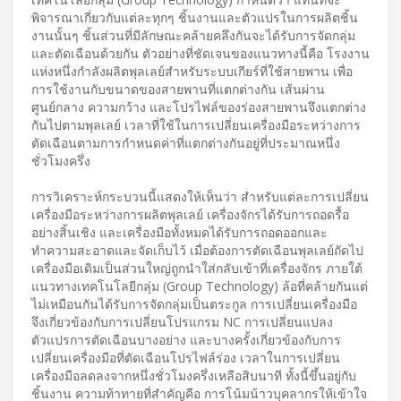
พิจารณาเกี่ยวกับแต่ละทุกๆ ชิ้นงานและตัวแปรในการผลิตชิ้น
งานนั้นๆ ชิ้นส่วนที่มีลักษณะคล้ายคลึงกันจะได้รับการจัดกลุ่ม
และตัดเฉือนด้วยกัน ตัวอย่างที่ชัดเจนของแนวทางนี้คือ โรงงาน
แห่งหนึ่งกำลังผลิตพุลเลย์สำหรับระบบเกียร์ที่ใช้สายพาน เพื่อ
การใช้งานกับขนาดของสายพานที่แตกต่างกัน เส้นผ่าน
ศูนย์กลาง ความกว้าง และโปรไฟล์ของร่องสายพานจึงแตกต่าง
กันไปตามพุลเลย์ เวลาที่ใช้ในการเปลี่ยนเครื่องมือระหว่างการ
ตัดเฉือนตามการกำหนดค่าที่แตกต่างกันอยู่ที่ประมาณหนึ่ง
ชั่วโมงครึ่ง
การวิเคราะห์กระบวนนี้แสดงให้เห็นว่า สำหรับแต่ละการเปลี่ยน
เครื่องมือระหว่างการผลิตพุลเลย์ เครื่องจักรได้รับการถอดรื้อ
อย่างสิ้นเชิง และเครื่องมือทั้งหมดได้รับการถอดออกและ
ทำความสะอาดและจัดเก็บไว้ เมื่อต้องการตัดเฉือนพุลเลย์ถัดไป
เครื่องมือเดิมเป็นส่วนใหญ่ถูกนำใส่กลับเข้าที่เครื่องจักร ภายใต้
แนวทางเทคโนโลยีกลุ่ม (Group Technology) ล้อที่คล้ายกันแต่
ไม่เหมือนกันได้รับการจัดกลุ่มเป็นตระกูล การเปลี่ยนเครื่องมือ
จึงเกี่ยวข้องกับการเปลี่ยนโปรแกรม NC การเปลี่ยนแปลง
ตัวแปรการตัดเฉือนบางอย่าง และบางครั้งเกี่ยวข้องกับการ
เปลี่ยนเครื่องมือที่ตัดเฉือนโปรไฟล์ร่อง เวลาในการเปลี่ยน
เครื่องมือลดลงจากหนึ่งชั่วโมงครึ่งเหลือสิบนาที ทั้งนี้ขึ้นอยู่กับ
ชิ้นงาน ความท้าทายที่สำคัญคือ การโน้มน้าวบุคลากรให้เข้าใจ