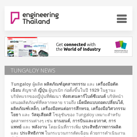
TUNGALOY NEWS
Tungaloy
ผู้ผลิต
ผลิตภัณฑ์อุตสาหกรรม
และ
เครื่องมือตัด
เฉือน
สัญชาติ
ญี่ปุ่น
ผู้บุกเบิก ก่อตั้งขึ้นในปี
1929
ในฐานะ
บริษัทแรกของญี่ปุ่นที่พัฒนา
ทังสเตนคาร์ไบด์ซีเมนต์
บริษัทนำ
เสนอผลิตภัณฑ์ที่หลากหลาย รวมถึง
เม็ดมีดแบบถอดเปลี่ยนได้
,
ผลิตภัณฑ์เหล็ก
,
เครื่องมือทนต่อการสึกหรอ
,
เครื่องมือวิศวกรรม
โยธา
และ
วัสดุเสียดสี
โซลูชันของ Tungaloy เหมาะสำหรับ
อุตสาหกรรมต่างๆ เช่น
ยานยนต์
,
การบินและอวกาศ
,
การ
แพทย์
และ
พลังงาน
โดยเน้นที่การเพิ่ม
ประสิทธิภาพการผลิต
และ
ประสิทธิภาพ
ในกระบวนการตัดเฉือน ด้วยการดำเนินงาน